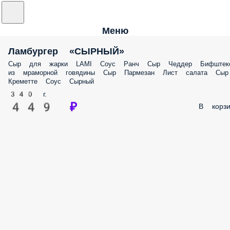
Меню
Ламбургер «СЫРНЫЙ»
Сыр для жарки LAMI Соус Ранч Сыр Чеддер Бифштек
из мраморной говядины Сыр Пармезан Лист салата Сыр
Креметте Соус Сырный
340 г.
449 ₽
В корзи