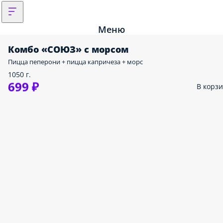
Меню
Комбо «СОЮЗ» с морсом
Пицца пеперони + пицца капричеза + морс
1050 г.
699 ₽
В корз