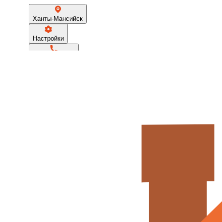
Ханты-Мансийск
Настройки
+73467388066